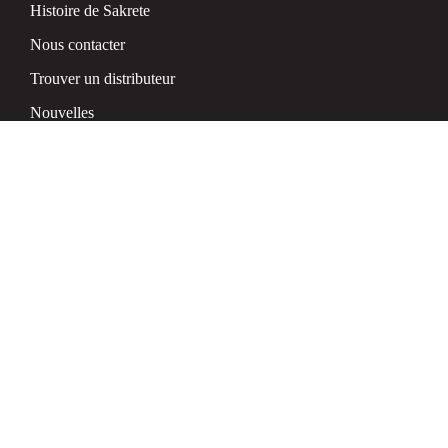
Histoire de Sakrete
Nous contacter
Trouver un distributeur
Nouvelles
Politique de confidentialité
Suivez-nous
Sakrete Canada
601 Avenue Delmar
H9R 4A9 Pointe-Claire
QC