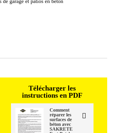
es de garage et patios en béton
Télécharger les
instructions en PDF
Comment
réparer les
surfaces de
béton avec
SAKRETE