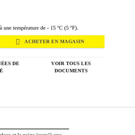
’à une température de - 15 ºC (5 ºF).
ACHETER EN MAGASIN
NÉES DE
VOIR TOUS LES
É
DOCUMENTS
glace et la neige jusqu’à une