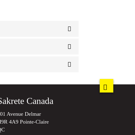
Sakrete Canada
01 Avenue Delmar
9R 4A9 Pointe-Claire
QC